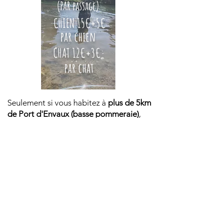
(PAR passage)
CHIEN 15€+5€
par chien
CHAT 12€+3€
par chat
Seulement si vous habitez à
plus de 5km
de Port d'Envaux (basse pommeraie)
,
comptez
0,3 ct/km
car je dois troquer
mon vélo par ma voiture.