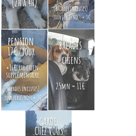
(2h à 4h)
(balades incluses)
jour férié/NOËL + 3€
pension
balades
17€/jour
chiens
+16€ par chien
supplémentaire
25mn = 11€
(balades incluses)
jour férié/NOËL + 3€
GARDE
CHEZ VOUS