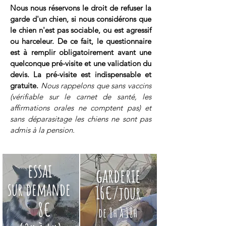
Nous nous réservons le droit de refuser la
garde d'un chien, si nous considérons que
le chien n'est pas sociable, ou est agressif
ou harceleur. De ce fait, le questionnaire
est à remplir obligatoirement avant une
quelconque pré-visite et une validation du
devis. La pré-visite est indispensable et
gratuite.
Nous rappelons que sans vaccins
(vérifiable sur le carnet de santé, les
affirmations orales ne comptent pas) et
sans déparasitage les chiens ne sont pas
admis à la pension.
essai
garderie
sur demande
16€/jour
8€
de 8h à 18h